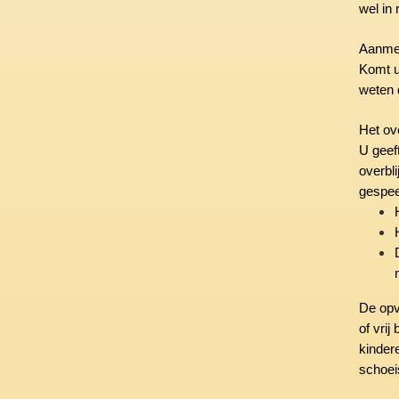
wel in
Aanmel
Komt u
weten 
Het ov
U geef
overbli
gespee
De opv
of vri
kindere
schoei