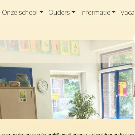
Onze school
Ouders
Informatie
Vaca
senschoolse opvang (overblijf) wordt op onze school door ouders ge