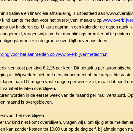
inistratieve en financiële afhandeling is uitbesteed aan www.overblij
kind aan te melden voor het overblijven, maakt u op
www.overblijve
gens uw kinderen op. U kunt daarna in een kalender de dagen aankli
 aangemeld, vragen wij u om het machtigingsformulier uit te printen en
chtigingsformulier in de groene overblijfbrievenbus doen.
iding voor het aanmelden op www.overblijvenmetedith.nl
rblijven kost per kind € 2,15 per keer. Dit betaalt u per automatisch
ging af. Wij werken niet met een abonnement of met verplichte vaste o
jfdagen aan. Dit mogen vaste dagen per week zijn, maar dat hoeft dus ni
 variabel te laten overblijven.
turen worden in de eerste week van de maand per mail verstuurd. Op 
pen maand is overgebleven.
en voor het overblijven
r uw kind niet komt overblijven, vragen wij u om tijdig af te melden
n kan zonder kosten tot 10.00 uur op de dag zelf, bij afmeldingen na 