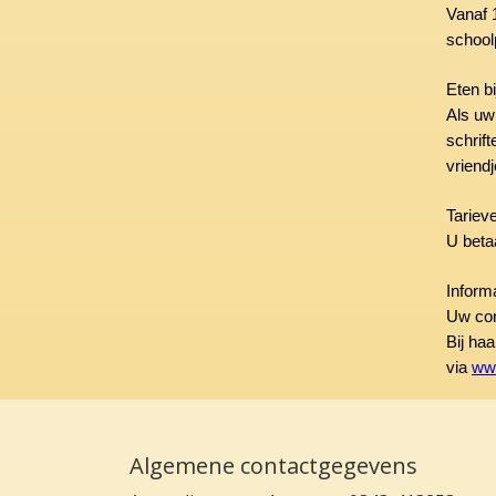
Vanaf 1
school
Eten bi
Als uw 
schrif
vriendj
Tariev
U betaa
Inform
Uw con
Bij ha
via
www
Algemene contactgegevens