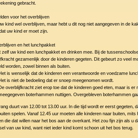
 rekening gebracht.
den voor het overblijven
w kind wel overblijven, maar hebt u dit nog niet aangegeven in de kal
dat uw kind er moet zijn.
erblijven en het lunchpakket
t zelf uw kind een lunchpakket en drinken mee.
Bij de tussenschoolse
jfkracht gezamenlijk door de kinderen gegeten. Dit gebeurt zo veel mog
ld worden, zowel binnen als buiten.
Het is wenselijk dat de kinderen een verantwoorde en voedzame lunch m
Het is niet de bedoeling dat er snoep meegenomen wordt.
De overblijfkracht ziet erop toe dat de kinderen goed eten, maar is er 
meegegeven boterhammen nuttigen. Overgebleven boterhammen gaan
ang duurt van 12.00 tot 13.00 uur. In die tijd wordt er eerst gegeten
j buiten spelen. Vanaf 12.45 uur moeten alle kinderen naar buiten, mi
n die dat willen naar het bos aan de overkant. Het zou fijn zijn als u 
sel van uw kind, want niet ieder kind komt schoon uit het bos terug.