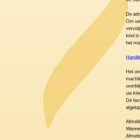
De adm
Om uw 
vervol
kind is
het ma
Handle
Het ove
machti
overbli
uw kind
De fac
afgelo
Afmeld
Wannee
Afmelde