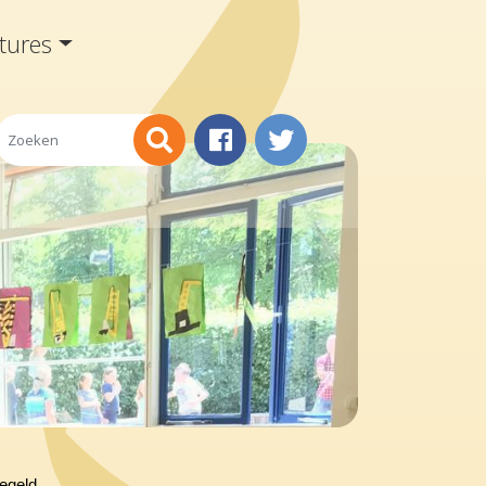
tures
regeld.