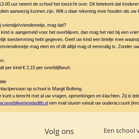
3.00 uur neemt de school het toezicht over. Dit betekent dat kinderen 
plein aanwezig kunnen zijn. Wilt u daar rekening mee houden als uw k
j vriendje/vriendinnetje, mag dat?
kind is aangemeld voor het overblijven, dan mag het niet bij een vrien
telijk toestemming hebt gegeven. Geef uw kind een briefje mee waarop 
e/vriendinnetje mag eten en of dit altijd mag of eenmalig is. Zonder uw
en:
lt per kind € 2,15 per overblijfbeurt.
atie
tactpersoon op school is Margit Boltong.
ar kunt u terecht met al uw vragen, opmerkingen en klachten. Zij is t
.overblijvenmetedith.nl
een mail sturen vanuit uw ouderaccount (k
Volg ons
Een school 