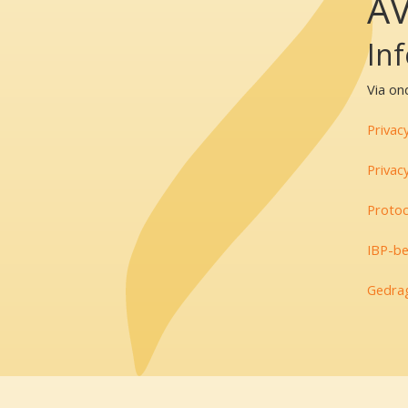
A
In
Via on
Privac
Privac
Protoc
IBP-be
Gedrag