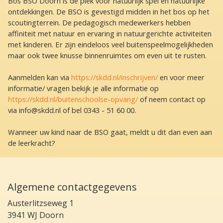
Bos BSO Doorn is dé plek voor natuurlijk spel en natuurlijke
ontdekkingen. De BSO is gevestigd midden in het bos op het
scoutingterrein. De pedagogisch medewerkers hebben
affiniteit met natuur en ervaring in natuurgerichte activiteiten
met kinderen. Er zijn eindeloos veel buitenspeelmogelijkheden
maar ook twee knusse binnenruimtes om even uit te rusten.
Aanmelden kan via
https://skdd.nl/inschrijven/
en voor meer
informatie/ vragen bekijk je alle informatie op
https://skdd.nl/buitenschoolse-opvang/
of neem contact op
via info@skdd.nl of bel 0343 - 51 60 00.
Wanneer uw kind naar de BSO gaat, meldt u dit dan even aan
de leerkracht?
Algemene contactgegevens
Austerlitzseweg 1
3941 WJ Doorn