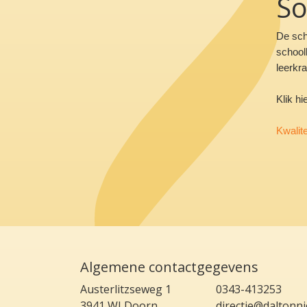
So
De scho
school
leerkr
Klik hi
Kwalite
Algemene contactgegevens
Austerlitzseweg 1
0343-413253
3941 WJ Doorn
directie@daltonni