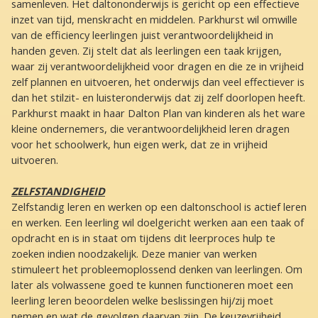
samenleven. Het daltononderwijs is gericht op een effectieve
inzet van tijd, menskracht en middelen. Parkhurst wil omwille
van de efficiency leerlingen juist verantwoordelijkheid in
handen geven. Zij stelt dat als leerlingen een taak krijgen,
waar zij verantwoordelijkheid voor dragen en die ze in vrijheid
zelf plannen en uitvoeren, het onderwijs dan veel effectiever is
dan het stilzit- en luisteronderwijs dat zij zelf doorlopen heeft.
Parkhurst maakt in haar Dalton Plan van kinderen als het ware
kleine ondernemers, die verantwoordelijkheid leren dragen
voor het schoolwerk, hun eigen werk, dat ze in vrijheid
uitvoeren.
ZELFSTANDIGHEID
Zelfstandig leren en werken op een daltonschool is actief leren
en werken. Een leerling wil doelgericht werken aan een taak of
opdracht en is in staat om tijdens dit leerproces hulp te
zoeken indien noodzakelijk. Deze manier van werken
stimuleert het probleemoplossend denken van leerlingen. Om
later als volwassene goed te kunnen functioneren moet een
leerling leren beoordelen welke beslissingen hij/zij moet
nemen en wat de gevolgen daarvan zijn. De keuzevrijheid